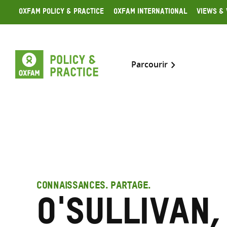
Skip
Oxfam Policy & Practice
Oxfam International
Views & 
to
content
Parcourir
CONNAISSANCES. PARTAGE.
O'Sullivan,