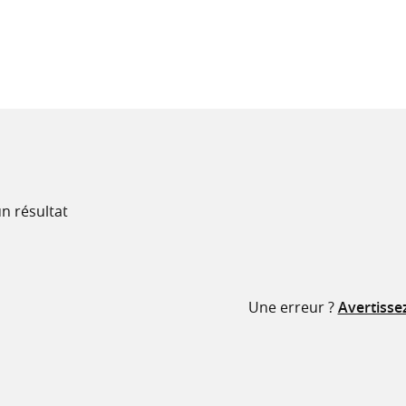
recherche
ressources
n résultat
Une erreur ?
Avertisse