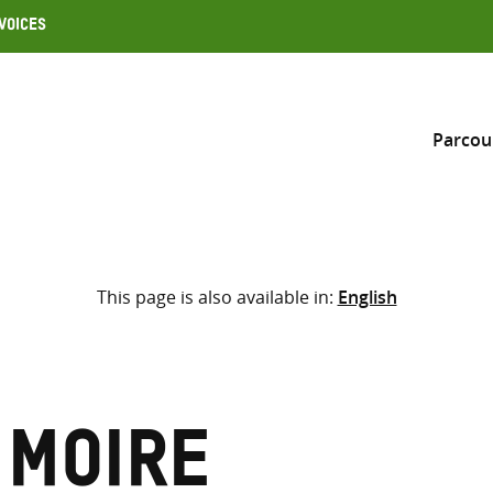
Voices
Parcou
Inclure
This page is also available in:
English
Sélectionner l’emplacement d
RECHERCHE
Saisir
les
termes
 Moire
de