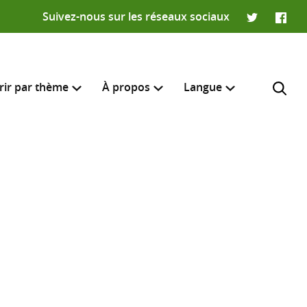
Suivez-nous sur les réseaux sociaux
Twitter
Faceb
rir par thème
À propos
Langue
English
e recherche
R