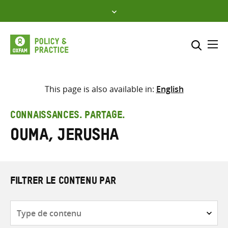
Skip
to
content
Me
Inclure
Sélectionner l’emplacement d
This page is also available in:
English
RECHERCHER
Saisir
CONNAISSANCES. PARTAGE.
les
Ouma, Jerusha
termes
de
recherche
FILTRER LE CONTENU PAR
Type
de