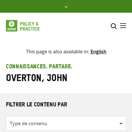
Skip
to
content
Me
Inclure
Sélectionner l’emplacement d
This page is also available in:
English
RECHERCHER
Saisir
CONNAISSANCES. PARTAGE.
les
Overton, John
termes
de
recherche
FILTRER LE CONTENU PAR
Type
de