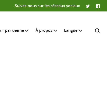
Suivez-nous sur les réseaux sociaux
Twitter
Faceb
rir par thème
À propos
Langue
English
e recherche
R