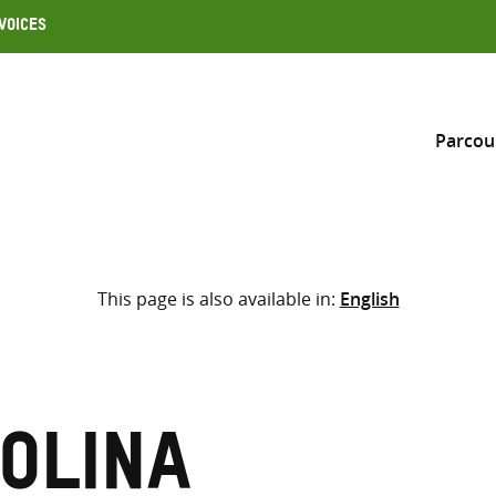
Voices
Parcou
Inclure
This page is also available in:
English
Sélectionner l’emplacement d
RECHERCHE
Saisir
les
termes
rolina
de