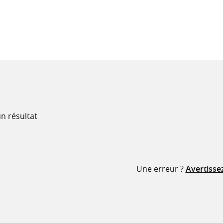
recherche
ressources
n résultat
Une erreur ?
Avertisse