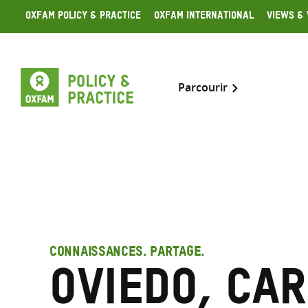
Skip
Oxfam Policy & Practice
Oxfam International
Views & 
to
content
Parcourir
CONNAISSANCES. PARTAGE.
Oviedo, Ca