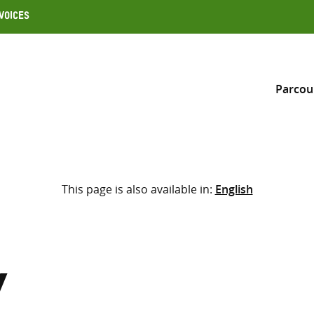
Voices
Parcou
Inclure
This page is also available in:
English
Sélectionner l’emplacement d
RECHERCHE
Saisir
les
termes
y
de