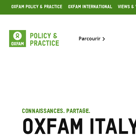
Skip
Oxfam Policy & Practice
Oxfam International
Views & 
to
content
Parcourir
CONNAISSANCES. PARTAGE.
Oxfam Ital