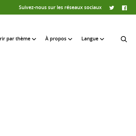
Suivez-nous sur les réseaux sociaux
Twitter
Faceb
rir par thème
À propos
Langue
English
e recherche
R