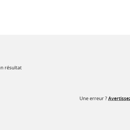
recherche
ressources
n résultat
Une erreur ?
Avertisse