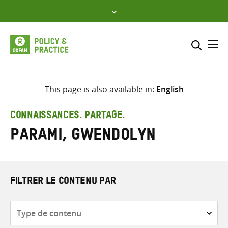
Skip
to
content
Me
Inclure
Sélectionner l’emplacement d
This page is also available in:
English
RECHERCHER
Saisir
CONNAISSANCES. PARTAGE.
les
Parami, Gwendolyn
termes
de
recherche
FILTRER LE CONTENU PAR
Type
de