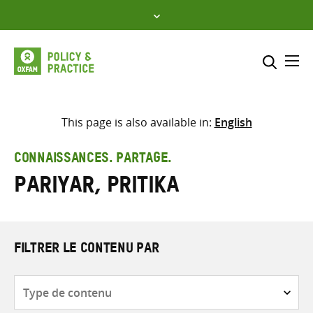
Skip
to
content
Me
Inclure
Sélectionner l’emplacement d
This page is also available in:
English
RECHERCHER
Saisir
CONNAISSANCES. PARTAGE.
les
Pariyar, Pritika
termes
de
recherche
FILTRER LE CONTENU PAR
Type
de