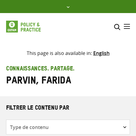
Skip
to
content
Me
Inclure
Sélectionner l’emplacement d
This page is also available in:
English
RECHERCHER
Saisir
CONNAISSANCES. PARTAGE.
les
Parvin, Farida
termes
de
recherche
FILTRER LE CONTENU PAR
Type
de