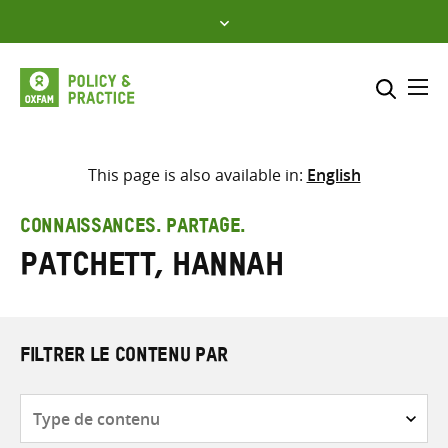
Skip
to
content
Me
Inclure
Sélectionner l’emplacement d
This page is also available in:
English
RECHERCHER
Saisir
CONNAISSANCES. PARTAGE.
les
Patchett, Hannah
termes
de
recherche
FILTRER LE CONTENU PAR
Type
de