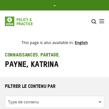
Skip
to
content
Me
Inclure
Sélectionner l’emplacement d
This page is also available in:
English
RECHERCHER
Saisir
CONNAISSANCES. PARTAGE.
les
Payne, Katrina
termes
de
recherche
FILTRER LE CONTENU PAR
Type
de