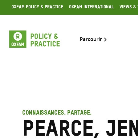
Skip
Oxfam Policy & Practice
Oxfam International
Views & 
to
content
Parcourir
CONNAISSANCES. PARTAGE.
Pearce, Je