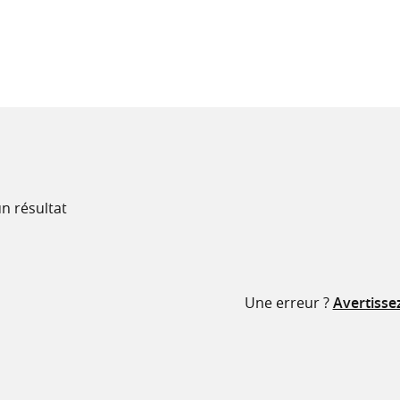
recherche
ressources
n résultat
Une erreur ?
Avertisse