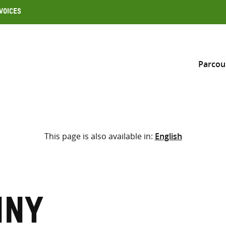
Voices
Parcou
Inclure
This page is also available in:
English
Sélectionner l’emplacement d
RECHERCHE
Saisir
les
termes
nny
de