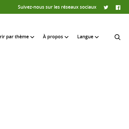
Suivez-nous sur les réseaux sociaux
Twitter
Faceb
rir par thème
À propos
Langue
English
e recherche
R