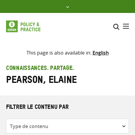
Skip
to
content
Me
Inclure
Sélectionner l’emplacement d
This page is also available in:
English
RECHERCHER
Saisir
CONNAISSANCES. PARTAGE.
les
Pearson, Elaine
termes
de
recherche
FILTRER LE CONTENU PAR
Type
de