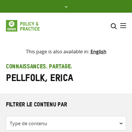
Skip
to
content
Me
Inclure
Sélectionner l’emplacement d
This page is also available in:
English
RECHERCHER
Saisir
CONNAISSANCES. PARTAGE.
les
Pellfolk, Erica
termes
de
recherche
FILTRER LE CONTENU PAR
Type
de