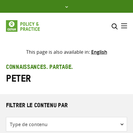
Skip
to
content
Me
Inclure
Sélectionner l’emplacement d
This page is also available in:
English
RECHERCHER
Saisir
CONNAISSANCES. PARTAGE.
les
Peter
termes
de
recherche
FILTRER LE CONTENU PAR
Type
de