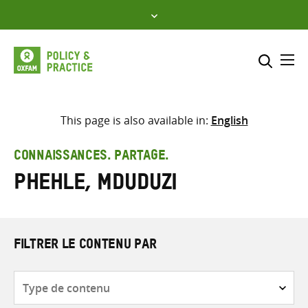
Skip
to
content
Me
Inclure
Sélectionner l’emplacement d
This page is also available in:
English
RECHERCHER
Saisir
CONNAISSANCES. PARTAGE.
les
Phehle, Mduduzi
termes
de
recherche
FILTRER LE CONTENU PAR
Type
de