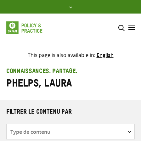
Skip
to
content
Me
Inclure
Sélectionner l’emplacement d
This page is also available in:
English
RECHERCHER
Saisir
CONNAISSANCES. PARTAGE.
les
Phelps, Laura
termes
de
recherche
FILTRER LE CONTENU PAR
Type
de