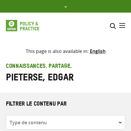
Skip
to
content
Me
Inclure
Sélectionner l’emplacement d
This page is also available in:
English
RECHERCHER
Saisir
CONNAISSANCES. PARTAGE.
les
Pieterse, Edgar
termes
de
recherche
FILTRER LE CONTENU PAR
Type
de