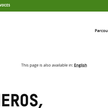
Voices
Parcou
Inclure
This page is also available in:
English
Sélectionner l’emplacement d
RECHERCHE
Saisir
les
termes
neros,
de