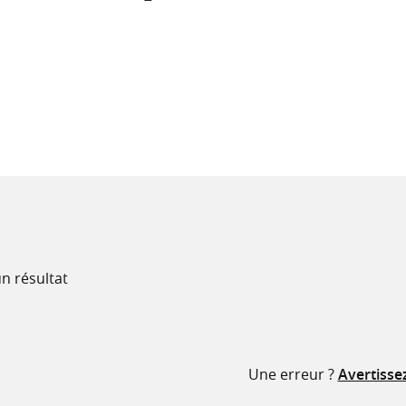
recherche
ressources
n résultat
Une erreur ?
Avertisse