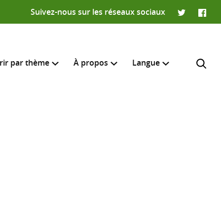
Suivez-nous sur les réseaux sociaux
Twitter
Faceb
rir par thème
À propos
Langue
English
e recherche
R