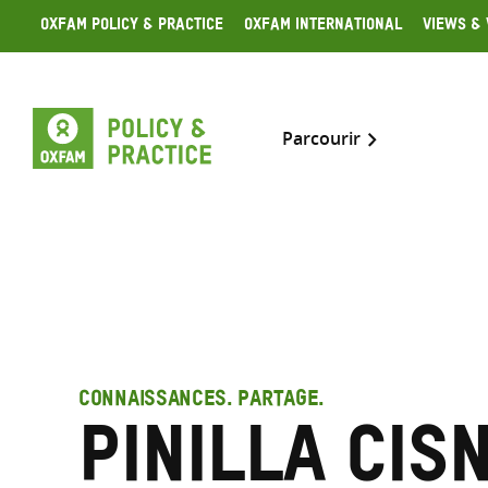
Skip
Oxfam Policy & Practice
Oxfam International
Views & 
to
content
Parcourir
CONNAISSANCES. PARTAGE.
Pinilla Cis