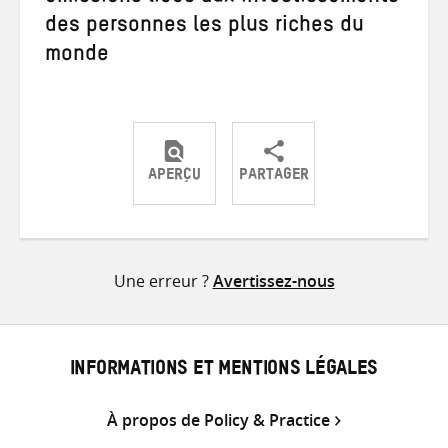
des personnes les plus riches du
monde
APERÇU
PARTAGER
Partager
Partager
Partager
sur
sur
par
Twitter
Facebook
e-
Une erreur ?
Avertissez-nous
mail
INFORMATIONS ET MENTIONS LÉGALES
À propos de Policy & Practice