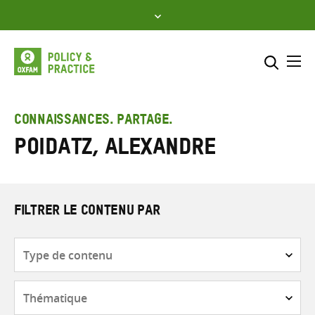
Skip
to
content
Me
Inclure
Sélectionner l’emplacement d
CONNAISSANCES. PARTAGE.
Poidatz, Alexandre
RECHERCHER
Saisir
les
termes
de
FILTRER LE CONTENU PAR
recherche
Type
de
contenu
Thématique