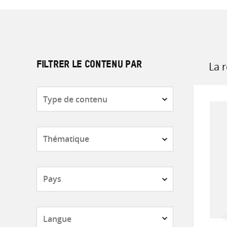
La 
FILTRER LE CONTENU PAR
Sort
by
Type
de
contenu
Thématique
Pays
Langue