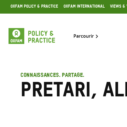
Skip
Oxfam Policy & Practice
Oxfam International
Views & 
to
content
Parcourir
CONNAISSANCES. PARTAGE.
Pretari, Al