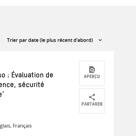
so : Évaluation de
APERÇU
ience, sécurité
e’
PARTAGER
Partager
Partager
Partager
sur
sur
par
lais, Français
Twitter
Facebook
e-