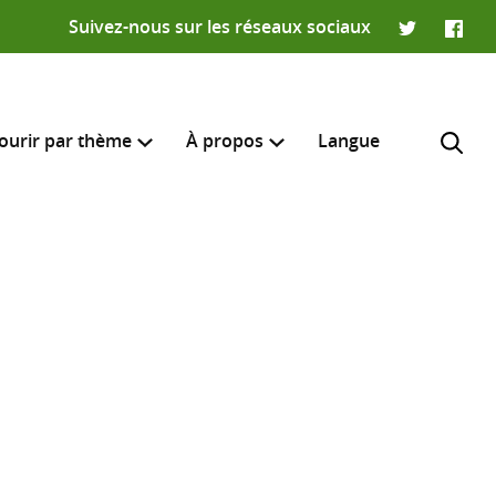
Suivez-nous sur les réseaux sociaux
Twitter
Faceb
ourir par thème
À propos
Langue
e recherche
R