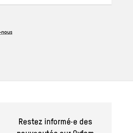
mail
z-nous
Restez informé·e des