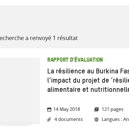
recherche
recherche a renvoyé 1 résultat
ressources
RAPPORT D’ÉVALUATION
La résilience au Burkina Fa
l’impact du projet de ‘résil
alimentaire et nutritionnell
14 May 2018
121 pages
4 documents
Langues : Ang