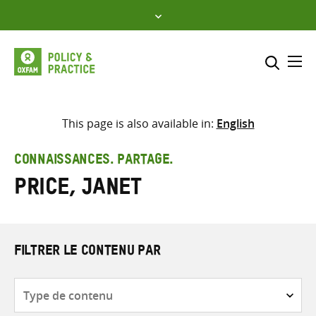
Skip
to
content
Me
Inclure
Sélectionner l’emplacement d
This page is also available in:
English
RECHERCHER
Saisir
CONNAISSANCES. PARTAGE.
les
Price, Janet
termes
de
recherche
FILTRER LE CONTENU PAR
Type
de