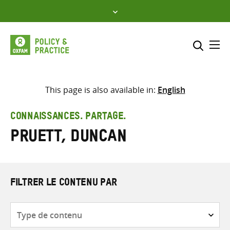
Skip
to
content
Me
Inclure
Sélectionner l’emplacement d
This page is also available in:
English
RECHERCHER
Saisir
CONNAISSANCES. PARTAGE.
les
Pruett, Duncan
termes
de
recherche
FILTRER LE CONTENU PAR
Type
de