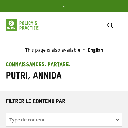
Skip
to
content
Me
Inclure
Sélectionner l’emplacement d
This page is also available in:
English
RECHERCHER
Saisir
CONNAISSANCES. PARTAGE.
les
Putri, Annida
termes
de
recherche
FILTRER LE CONTENU PAR
Type
de