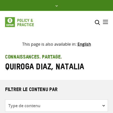
Skip
to
content
Me
Inclure
Sélectionner l’emplacement d
This page is also available in:
English
RECHERCHER
Saisir
CONNAISSANCES. PARTAGE.
les
Quiroga Diaz, Natalia
termes
de
recherche
FILTRER LE CONTENU PAR
Type
de