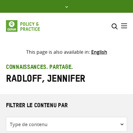
Skip
to
content
Me
Inclure
Sélectionner l’emplacement d
This page is also available in:
English
RECHERCHER
Saisir
CONNAISSANCES. PARTAGE.
les
Radloff, Jennifer
termes
de
recherche
FILTRER LE CONTENU PAR
Type
de