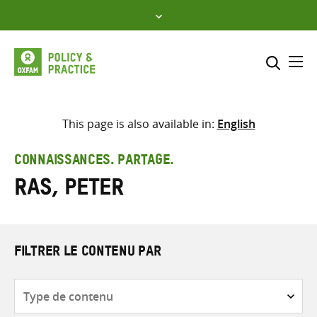
Skip
to
content
Me
Inclure
Sélectionner l’emplacement d
This page is also available in:
English
RECHERCHER
Saisir
CONNAISSANCES. PARTAGE.
les
Ras, Peter
termes
de
recherche
FILTRER LE CONTENU PAR
Type
de