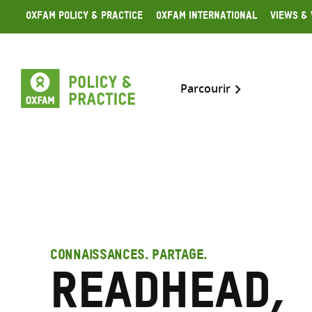
Skip
Oxfam Policy & Practice
Oxfam International
Views & 
to
content
Parcourir
CONNAISSANCES. PARTAGE.
Readhead,