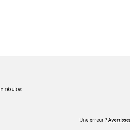
recherche
ressources
n résultat
Une erreur ?
Avertisse