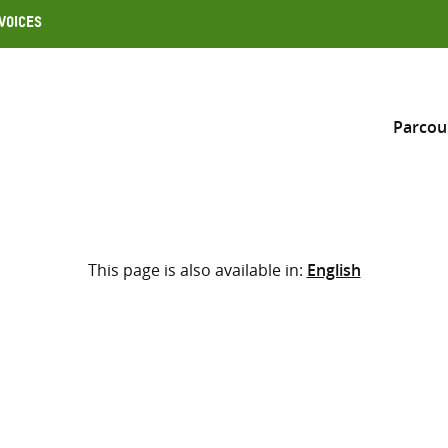
Voices
Parcou
Inclure
This page is also available in:
English
Sélectionner l’emplacement d
RECHERCHE
Saisir
les
termes
de