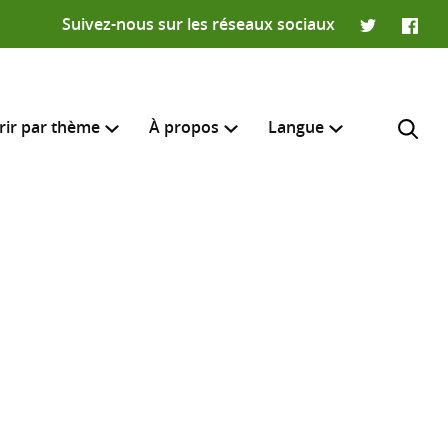
Suivez-nous sur les réseaux sociaux
Twitter
Faceb
rir par thème
À propos
Langue
English
e recherche
R