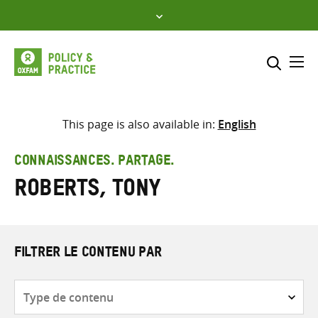
Skip
to
content
Me
Inclure
Sélectionner l’emplacement d
This page is also available in:
English
RECHERCHER
Saisir
CONNAISSANCES. PARTAGE.
les
Roberts, Tony
termes
de
recherche
FILTRER LE CONTENU PAR
Type
de