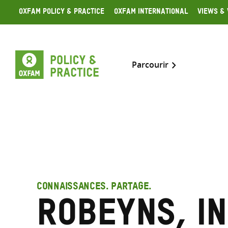
Skip
Oxfam Policy & Practice
Oxfam International
Views & 
to
content
Parcourir
CONNAISSANCES. PARTAGE.
Robeyns, In