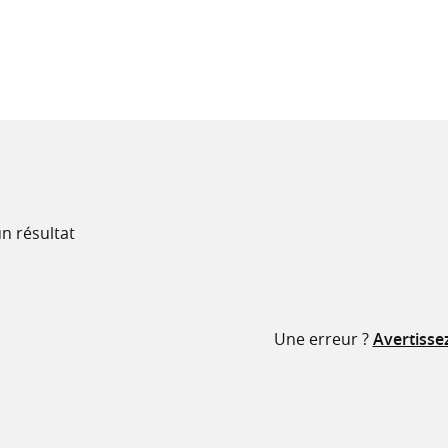
recherche
ressources
n résultat
Une erreur ?
Avertisse