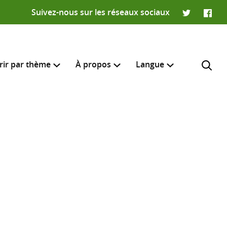
Suivez-nous sur les réseaux sociaux
Twitter
Faceb
rir par thème
À propos
Langue
English
e recherche
R