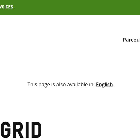
Voices
Parcou
Inclure
This page is also available in:
English
Sélectionner l’emplacement d
RECHERCHE
Saisir
les
termes
grid
de