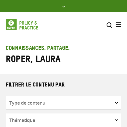
Skip
to
content
Me
Inclure
Sélectionner l’emplacement d
CONNAISSANCES. PARTAGE.
Roper, Laura
RECHERCHER
Saisir
les
termes
de
FILTRER LE CONTENU PAR
recherche
Type
de
contenu
Thématique