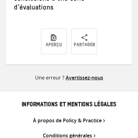
d’évaluations
APERÇU
PARTAGER
Partager
Partager
Partager
sur
sur
par
Twitter
Facebook
e-
Une erreur ?
Avertissez-nous
mail
INFORMATIONS ET MENTIONS LÉGALES
À propos de Policy & Practice
Conditions générales