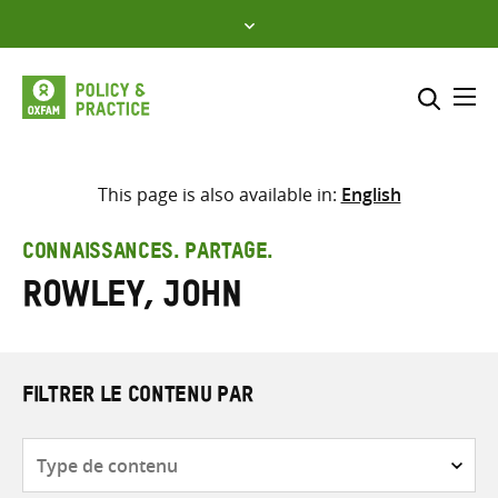
Skip
to
content
Me
Inclure
Sélectionner l’emplacement d
This page is also available in:
English
RECHERCHER
Saisir
CONNAISSANCES. PARTAGE.
les
Rowley, John
termes
de
recherche
FILTRER LE CONTENU PAR
Type
de