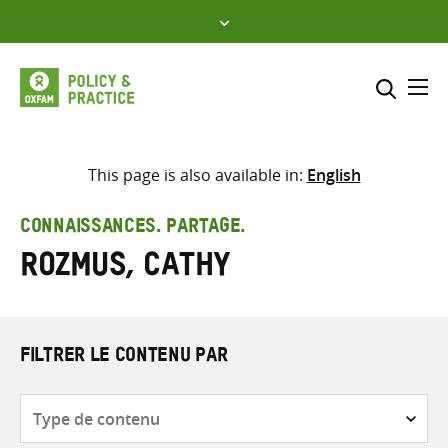
Skip
to
content
Me
Inclure
Sélectionner l’emplacement d
This page is also available in:
English
RECHERCHER
Saisir
CONNAISSANCES. PARTAGE.
les
Rozmus, Cathy
termes
de
recherche
FILTRER LE CONTENU PAR
Type
de