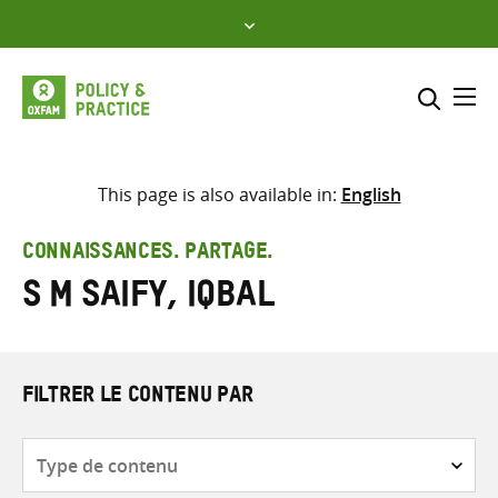
Skip
to
content
Me
Inclure
Sélectionner l’emplacement d
This page is also available in:
English
RECHERCHER
Saisir
CONNAISSANCES. PARTAGE.
les
S M Saify, Iqbal
termes
de
recherche
FILTRER LE CONTENU PAR
Type
de