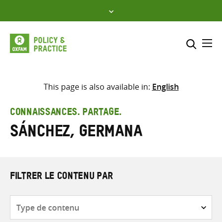
Skip
to
content
Me
Inclure
Sélectionner l’emplacement d
This page is also available in:
English
RECHERCHER
Saisir
CONNAISSANCES. PARTAGE.
les
Sánchez, Germana
termes
de
recherche
FILTRER LE CONTENU PAR
Type
de