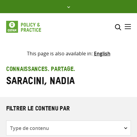
Skip
to
content
Me
Inclure
Sélectionner l’emplacement d
This page is also available in:
English
RECHERCHER
Saisir
CONNAISSANCES. PARTAGE.
les
Saracini, Nadia
termes
de
recherche
FILTRER LE CONTENU PAR
Type
de