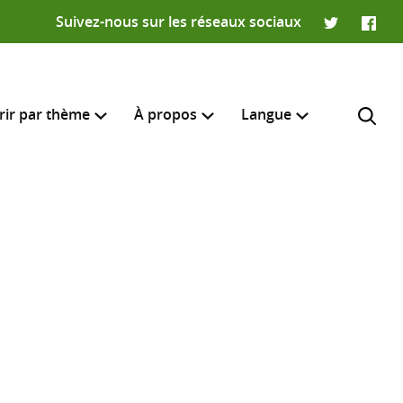
Suivez-nous sur les réseaux sociaux
Twitter
Faceb
rir par thème
À propos
Langue
English
e recherche
R