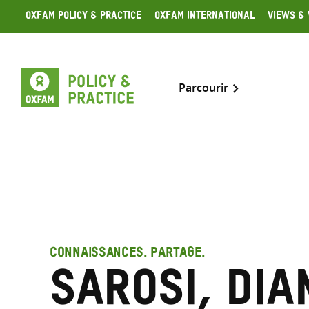
Skip
Oxfam Policy & Practice
Oxfam International
Views & 
to
content
Parcourir
CONNAISSANCES. PARTAGE.
Sarosi, Dia