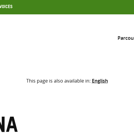
Voices
Parcou
Inclure
This page is also available in:
English
Sélectionner l’emplacement d
RECHERCHE
Saisir
les
termes
na
de