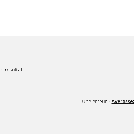
recherche
ressources
n résultat
Une erreur ?
Avertisse