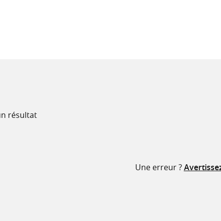
recherche
ressources
n résultat
Une erreur ?
Avertisse