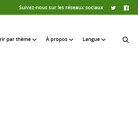
Suivez-nous sur les réseaux sociaux
Twitter
Faceb
rir par thème
À propos
Langue
English
e recherche
R