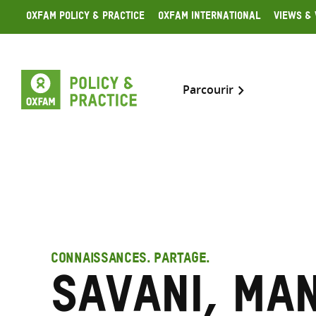
Skip
Oxfam Policy & Practice
Oxfam International
Views & 
to
content
Parcourir
CONNAISSANCES. PARTAGE.
Savani, Ma