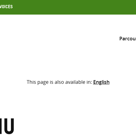
Voices
Parcou
Inclure
This page is also available in:
English
Sélectionner l’emplacement d
RECHERCHE
Saisir
les
termes
nu
de