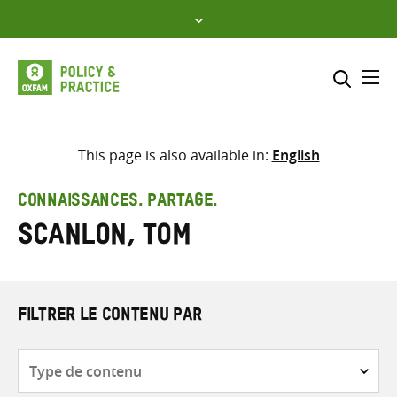
Skip
to
content
Me
Inclure
Sélectionner l’emplacement d
This page is also available in:
English
RECHERCHER
Saisir
CONNAISSANCES. PARTAGE.
les
Scanlon, Tom
termes
de
recherche
FILTRER LE CONTENU PAR
Type
de