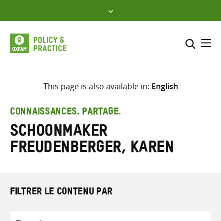
Skip
to
content
Me
Inclure
Sélectionner l’emplacement d
This page is also available in:
English
RECHERCHER
Saisir
CONNAISSANCES. PARTAGE.
les
Schoonmaker
termes
de
Freudenberger, Karen
recherche
FILTRER LE CONTENU PAR
Type