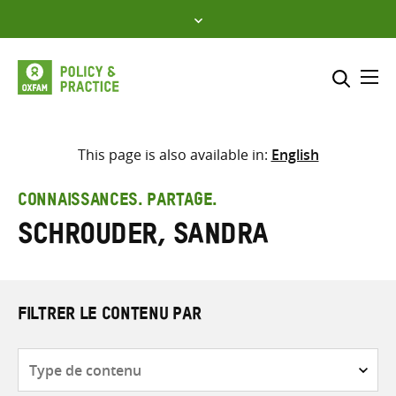
Skip
to
content
Me
Inclure
Sélectionner l’emplacement d
This page is also available in:
English
RECHERCHER
Saisir
CONNAISSANCES. PARTAGE.
les
Schrouder, Sandra
termes
de
recherche
FILTRER LE CONTENU PAR
Type
de