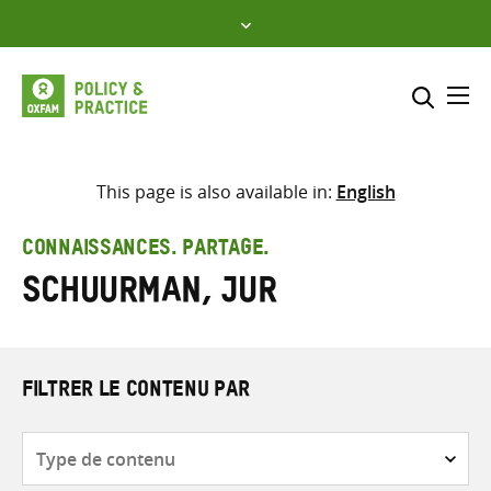
Skip
to
content
Me
Inclure
Sélectionner l’emplacement d
This page is also available in:
English
RECHERCHER
Saisir
CONNAISSANCES. PARTAGE.
les
Schuurman, Jur
termes
de
recherche
FILTRER LE CONTENU PAR
Type
de