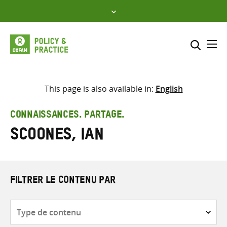
Skip
to
content
Me
Inclure
Sélectionner l’emplacement d
This page is also available in:
English
RECHERCHER
Saisir
CONNAISSANCES. PARTAGE.
les
Scoones, Ian
termes
de
recherche
FILTRER LE CONTENU PAR
Type
de