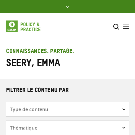
Skip
to
content
Me
Inclure
Sélectionner l’emplacement d
CONNAISSANCES. PARTAGE.
Seery, Emma
RECHERCHER
Saisir
les
termes
de
FILTRER LE CONTENU PAR
recherche
Type
de
contenu
Thématique