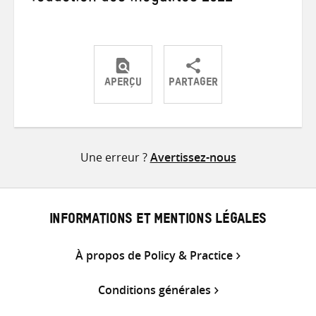
APERÇU
PARTAGER
Partager
Partager
Partager
sur
sur
par
Twitter
Facebook
e-
Une erreur ?
Avertissez-nous
mail
INFORMATIONS ET MENTIONS LÉGALES
À propos de Policy & Practice
Conditions générales