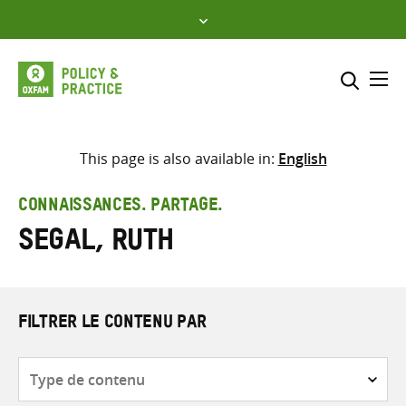
Skip
to
content
Me
Inclure
Sélectionner l’emplacement d
This page is also available in:
English
RECHERCHER
Saisir
CONNAISSANCES. PARTAGE.
les
Segal, Ruth
termes
de
recherche
FILTRER LE CONTENU PAR
Type
de