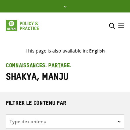
Skip
to
content
Me
Inclure
Sélectionner l’emplacement d
This page is also available in:
English
RECHERCHER
Saisir
CONNAISSANCES. PARTAGE.
les
Shakya, Manju
termes
de
recherche
FILTRER LE CONTENU PAR
Type
de