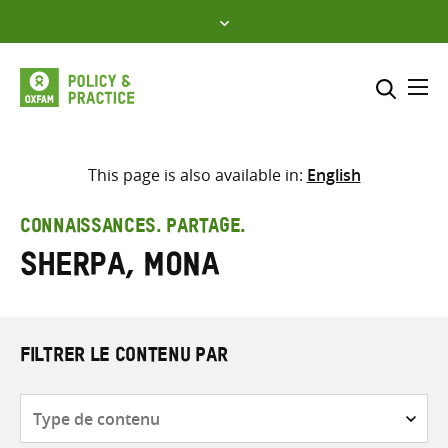
Skip
to
content
Me
Inclure
Sélectionner l’emplacement d
This page is also available in:
English
RECHERCHER
Saisir
CONNAISSANCES. PARTAGE.
les
Sherpa, Mona
termes
de
recherche
FILTRER LE CONTENU PAR
Type
de