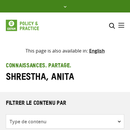
Skip
to
content
Me
Inclure
Sélectionner l’emplacement d
This page is also available in:
English
RECHERCHER
Saisir
CONNAISSANCES. PARTAGE.
les
Shrestha, Anita
termes
de
recherche
FILTRER LE CONTENU PAR
Type
de