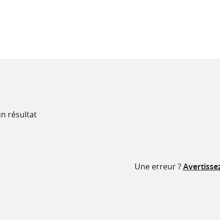
recherche
ressources
n résultat
Une erreur ?
Avertisse