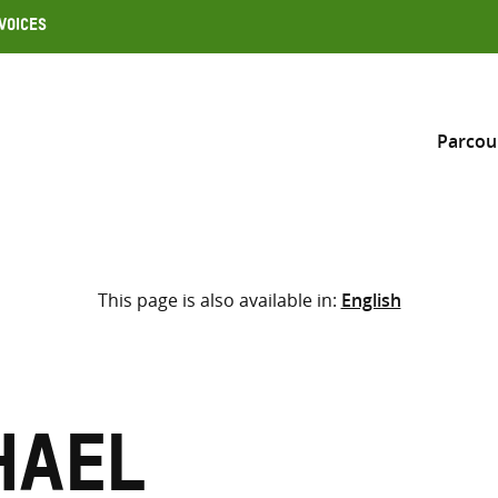
Voices
Parcou
Inclure
This page is also available in:
English
Sélectionner l’emplacement d
RECHERCHE
Saisir
les
termes
hael
de