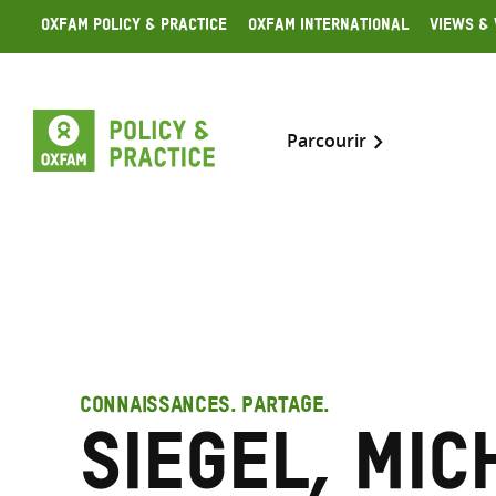
Skip
Oxfam Policy & Practice
Oxfam International
Views & 
to
content
Parcourir
CONNAISSANCES. PARTAGE.
Siegel, Mic