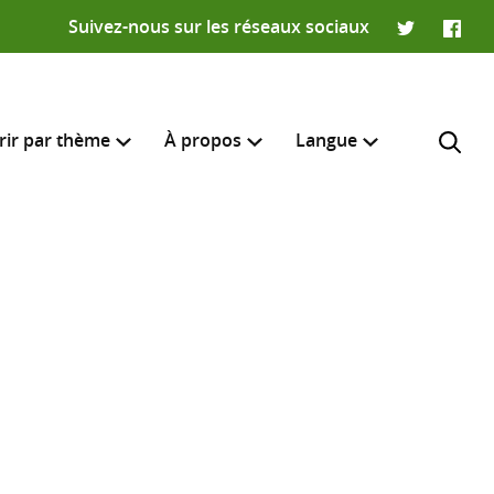
Suivez-nous sur les réseaux sociaux
Twitter
Faceb
rir par thème
À propos
Langue
English
e recherche
R