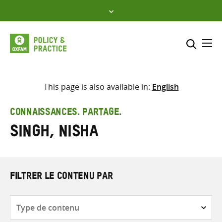
Skip
to
content
Me
Inclure
Sélectionner l’emplacement d
This page is also available in:
English
RECHERCHER
Saisir
CONNAISSANCES. PARTAGE.
les
Singh, Nisha
termes
de
recherche
FILTRER LE CONTENU PAR
Type
de