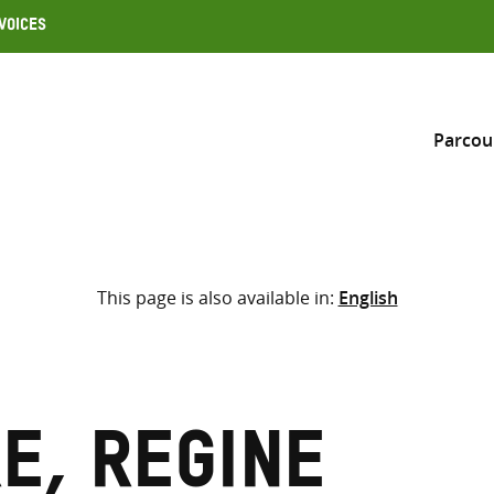
Voices
Parcou
Inclure
This page is also available in:
English
Sélectionner l’emplacement d
RECHERCHE
Saisir
les
termes
e, Regine
de