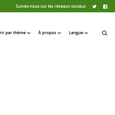
Suivez-nous sur les réseaux sociaux
Twitter
Faceb
rir par thème
À propos
Langue
English
e recherche
R