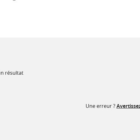
recherche
ressources
n résultat
Une erreur ?
Avertisse