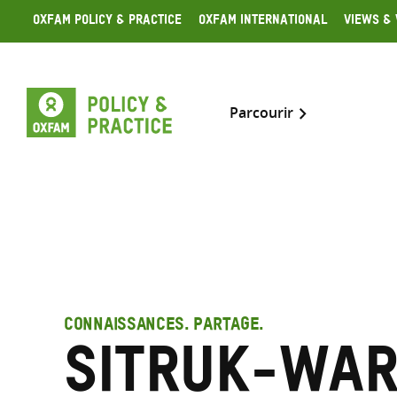
Skip
Oxfam Policy & Practice
Oxfam International
Views & 
to
content
Parcourir
CONNAISSANCES. PARTAGE.
Sitruk-War